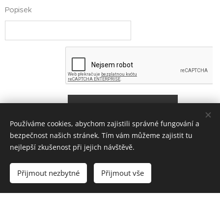
Popisek
Odeslat
Používáme cookies, abychom zajistili správné fungování a
bezpečnost našich stránek. Tím vám můžeme zajistit tu
nejlepší zkušenost při jejich návštěvě.
Penzion Nad Jizerským Údolím
Jizerka 1, Kořenov, 468 50
Přijmout nezbytné
Přijmout vše
+420 602 124 111
info@jizerka1.cz